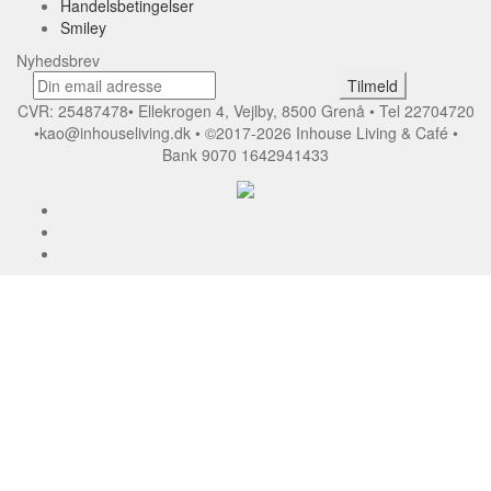
Handelsbetingelser
Smiley
Nyhedsbrev
CVR: 25487478• Ellekrogen 4, Vejlby, 8500 Grenå • Tel 22704720
•kao@inhouseliving.dk • ©2017-
2026
Inhouse Living & Café •
Bank 9070 1642941433